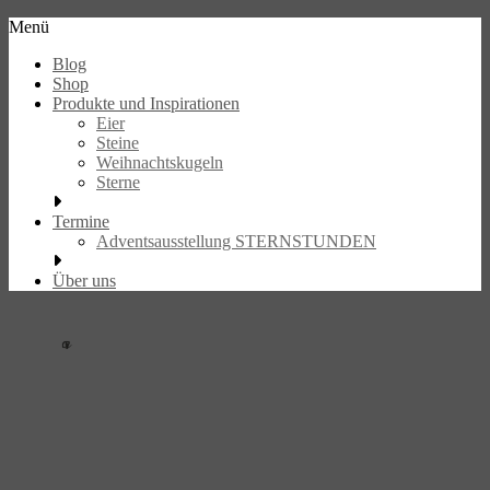
Skip
Menü
to
eier.design
Blog
content
Shop
Handbeschriebene
Produkte und Inspirationen
Unikate
Eier
Steine
Weihnachtskugeln
Sterne
Termine
Adventsausstellung STERNSTUNDEN
Über uns