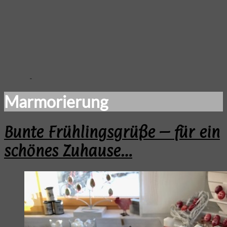
Marmorierung
Bunte Frühlingsgrüße – für ein
schönes Zuhause…