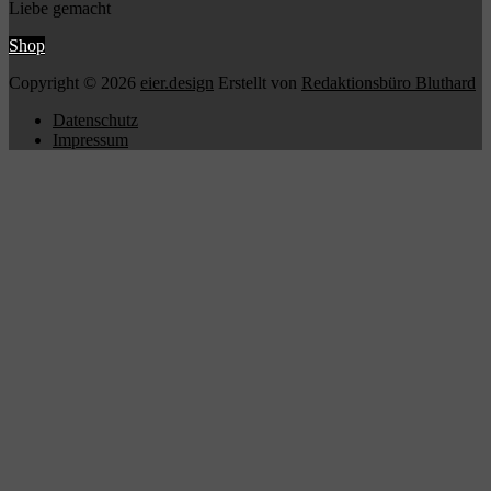
Liebe gemacht
Shop
Copyright © 2026
eier.design
Erstellt von
Redaktionsbüro Bluthard
Datenschutz
Impressum