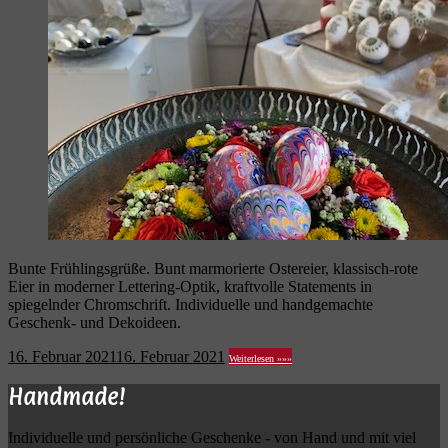
Bunte Frühlingsgrüße. Bunt marmorierte Ostereier, klassisch-rote
Eier in moderner Lettering-Optik, kraftvolle Statements in
spiegelnder Chromschrift. Individuelle und handgemachte
Geschenk- und Dekoideen.
16. Februar 2021
16. Februar 2021
Weiterlesen »»»
Handmade!
Individuelle und persönliche Geschenke - von Hand und mit viel