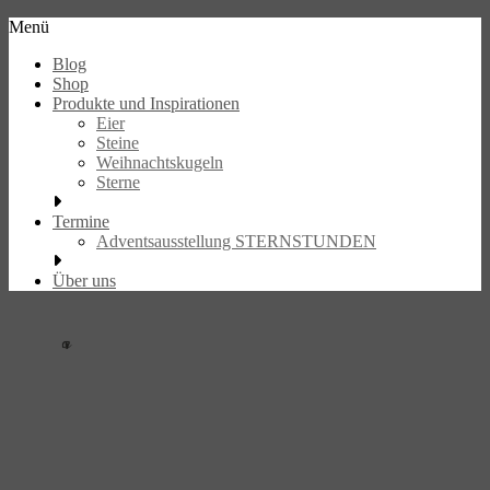
Skip
Menü
to
eier.design
Blog
content
Shop
Handbeschriebene
Produkte und Inspirationen
Unikate
Eier
Steine
Weihnachtskugeln
Sterne
Termine
Adventsausstellung STERNSTUNDEN
Über uns