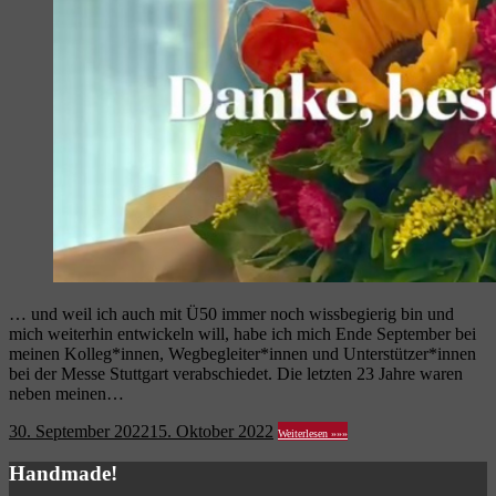
… und weil ich auch mit Ü50 immer noch wissbegierig bin und
mich weiterhin entwickeln will, habe ich mich Ende September bei
meinen Kolleg*innen, Wegbegleiter*innen und Unterstützer*innen
bei der Messe Stuttgart verabschiedet. Die letzten 23 Jahre waren
neben meinen…
30. September 2022
15. Oktober 2022
Weiterlesen »»»
Handmade!