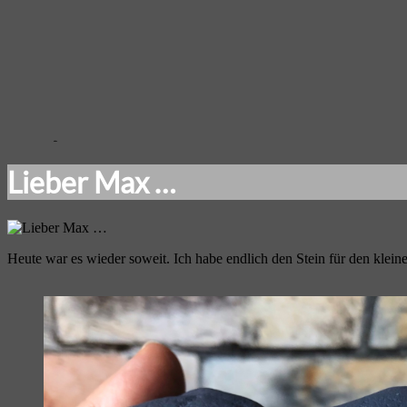
Lieber Max …
Heute war es wieder soweit. Ich habe endlich den Stein für den klei