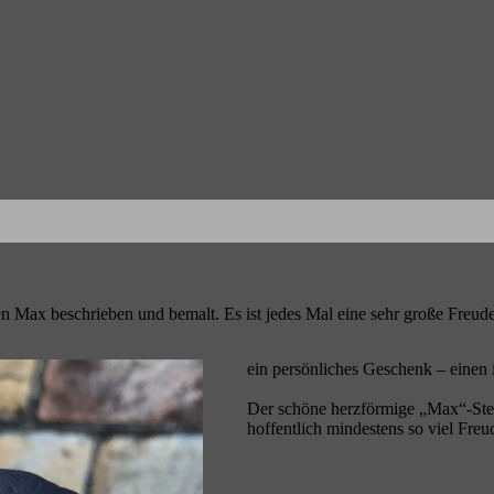
nen Max beschrieben und bemalt. Es ist jedes Mal eine sehr große Freu
ein persönliches Geschenk – einen i
Der schöne herzförmige „Max“-Stei
hoffentlich mindestens so viel Fre