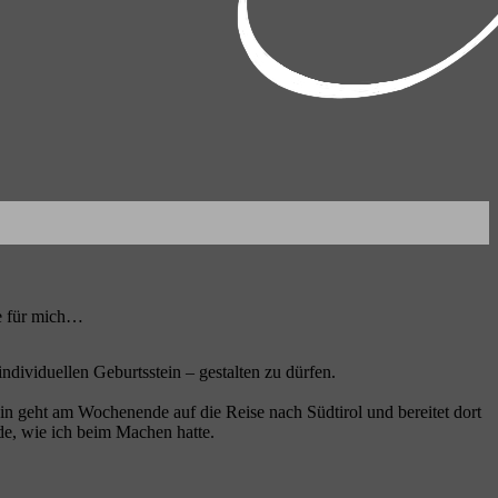
de für mich…
ndividuellen Geburtsstein – gestalten zu dürfen.
n geht am Wochenende auf die Reise nach Südtirol und bereitet dort
ude, wie ich beim Machen hatte.