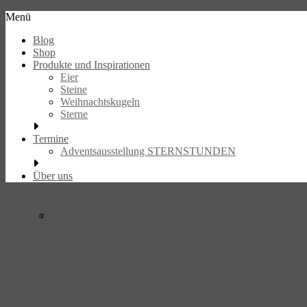
Skip
Menü
to
eier.design
Blog
content
Shop
Handbeschriebene
Produkte und Inspirationen
Unikate
Eier
Steine
Weihnachtskugeln
Sterne
Termine
Adventsausstellung STERNSTUNDEN
Über uns