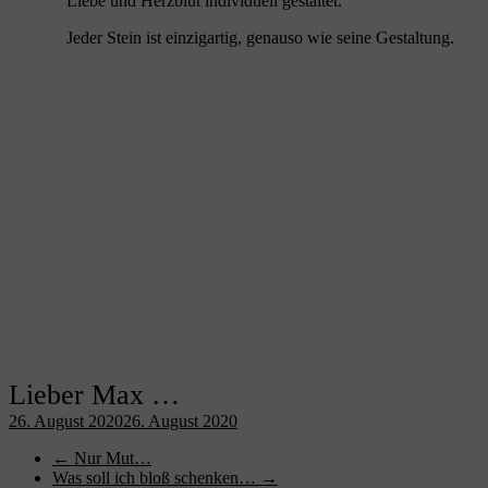
Liebe und Herzblut individuell gestaltet.
Jeder Stein ist einzigartig, genauso wie seine Gestaltung.
Lieber Max …
26. August 2020
26. August 2020
←
Nur Mut…
Was soll ich bloß schenken…
→