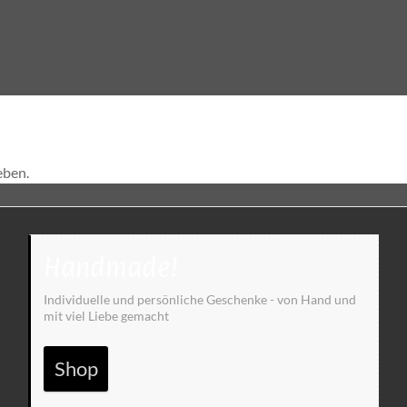
eben.
Handmade!
Individuelle und persönliche Geschenke - von Hand und
mit viel Liebe gemacht
Shop