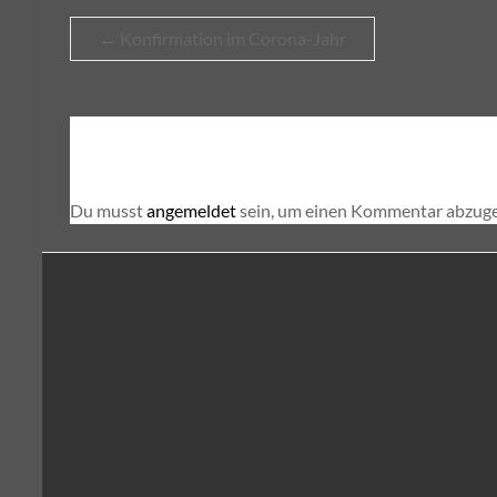
←
Konfirmation im Corona-Jahr
Schreibe einen Kommentar
Du musst
angemeldet
sein, um einen Kommentar abzug